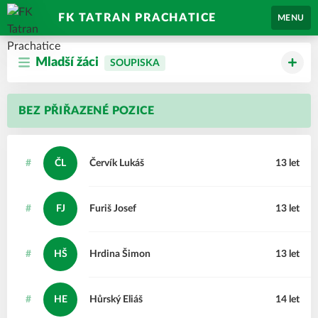
FK TATRAN PRACHATICE
MENU
Mladší žáci
SOUPISKA
BEZ PŘIŘAZENÉ POZICE
#
ČL
Červík
Lukáš
13 let
#
FJ
Furiš
Josef
13 let
#
HŠ
Hrdina
Šimon
13 let
#
HE
Hůrský
Eliáš
14 let