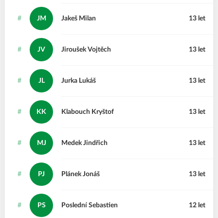
#
JM
Jakeš
Milan
13 let
#
JV
Jiroušek
Vojtěch
13 let
#
JL
Jurka
Lukáš
13 let
#
KK
Klabouch
Kryštof
13 let
#
MJ
Medek
Jindřich
13 let
#
PJ
Plánek
Jonáš
13 let
#
PS
Poslední
Sebastien
12 let