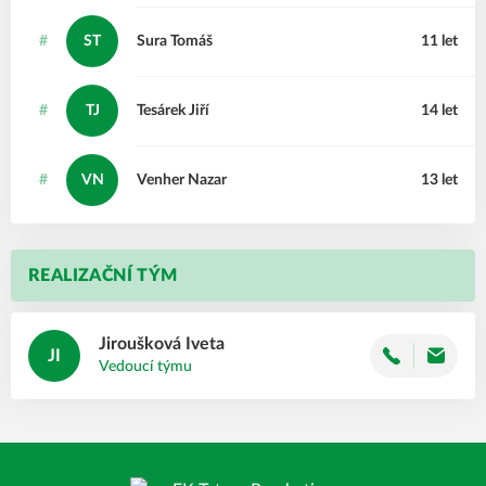
#
ST
Sura
Tomáš
11 let
#
TJ
Tesárek
Jiří
14 let
#
VN
Venher
Nazar
13 let
REALIZAČNÍ TÝM
Jiroušková
Iveta
JI
Vedoucí týmu